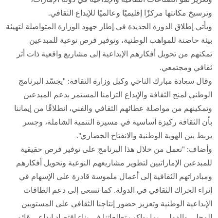
وترسيخ مكانتها مركزًا إقليميًا وعالميًا للإبداع الثقافي.
ويأتي إطلاق الدورة الجديدة في إطار جهود الوزارة المتواصلة لتهيئة
بيئة حاضنة للمواهب الوطنية، وتوفير فرص نوعية للمبدعين
تمكنهم من تحويل أفكارهم الإبداعية إلى مشاريع واقعية ذات أثر
ثقافي ومجتمعي.
وقال سعادة مبارك الناخي وكيل وزارة الثقافة: "يجسّد البرنامج
الوطني لمنح الثقافة والإبداع التزامنا المستمر بدعم المبدعين
وتمكينهم من مواصلة عطائهم الثقافي والفني، انطلاقًا من إيماننا
بأن الثقافة ركيزة أساسية في مسيرة التنمية الشاملة، وجسر
يربط بين الهوية الوطنية والانفتاح الحضاري".
وأضاف: "نعمل من خلال هذا البرنامج على توفير فرص حقيقية
للمبدعين الإماراتيين لتطوير مشاريعهم النوعية وتحويل أفكارهم
ومبادراتهم الثقافية إلى أعمال ملموسة قادرة على الإسهام في
إثراء الحراك الثقافي في الدولة. كما نسعى إلى دعم الطاقات
الإبداعية الوطنية وتعزيز حضور إنتاجنا الثقافي على المستويين
المحلي والدولي، بما يواكب تطلعاتنا في بناء اقتصاد إبداعي قائم