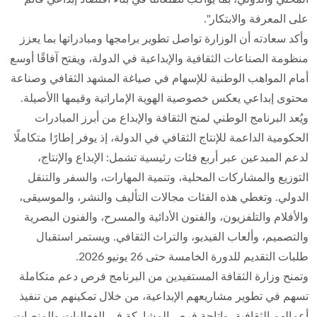
على المعرفة والابتكار".
وأكد سعادته أن الوزارة تواصل تطوير برامجها ومبادراتها بما يعزز
منظومة الصناعات الثقافية والإبداعية في الدولة، ويفتح آفاقًا أوسع
أمام المواهب الوطنية للإسهام في صياغة المشهد الثقافي وصناعة
محتوى إبداعي يعكس خصوصية الهوية الإماراتية وقيمها االأصيلة.
ويُعد البرنامج الوطني لمنح الثقافة والإبداع من أبرز المبادرات
الحكومية الداعمة للإنتاج الثقافي في الدولة، إذ يوفر إطارًا متكاملًا
لدعم المبدعين عبر أربع فئات رئيسية تشمل: الإبداع والإنتاج،
التوزيع والمشاركات المحلية، وتنمية المهارات، والسفر والتنقل
الدولي. وتغطي هذه الفئات مجالات التأليف والنشر، والموسيقى،
والأفلام والتلفزيون، والفنون الأدائية والمسرح، والفنون البصرية
والتصميم، وألعاب الفيديو، والتراث الثقافي. ويستمر استقبال
طلبات التقديم للدورة الخامسة حتى 26 يونيو 2026.
وتمنح وزارة الثقافة المستفيدين من البرنامج فرص دعم متكاملة
تسهم في تطوير مشاريعهم الإبداعية، من خلال تمكينهم من تنفيذ
أعمالهم الثقافية، وإتاحة فرص المشاركة في الفعاليات والمنصات