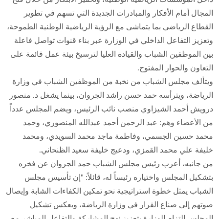
المجال أمام الأفكار والمبادرات الجديدة التي تسهم في تطوير
القطاع الرياضي بما يتماشى مع الرؤية الرياضية الوطنية الطموحة،
وتعزيز التفاعل الداخلي في الوزارة عبر بناء قنوات تواصل فاعلة
بين الموظفين الشباب والقيادة العليا لترسيخ بيئة عمل قائمة على
التعاون والحوار المفتوح.
ويتألف مجلس الشباب من نخبة من الموظفين الشباب في وزارة
الرياضة، ويترأسه حمد حسن راشد الجروان، بينما يشغل د. منصور
درويش أحمد الشيزاوي منصب نائب الرئيس، ويضم المجلس عدداً
من الأعضاء وهم: عبد الرحمن أحمد عبدالله المنصوري، وحمد
محمد حسين الجسمي، وفاطمة ماجد محمد السويدي، ومحمد
خليفة علي محمد القمزي، ودعيج خليفة سعيد الظنحاني.
من جانبه، أعرب رئيس مجلس الشباب حمد الجروان عن فخره
بتشكيل المجلس واختياره رئيساً له، قائلاً: "إن تأسيس مجلس
الشباب يمثل خطوة استراتيجية نحو تمكين الكفاءات الشابة وإيصال
صوتهم إلى صناع القرار في وزارة الرياضة، ويعكس تشكيل
المجلس التزام الوزارة بتعزيز نهج المشاركة والتفاعل المباشر مع