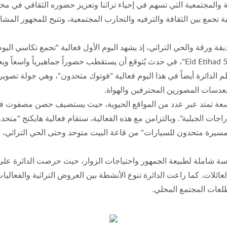
ية والمجتمعية التي تسهم في إحياء تراثنا وتعزيز حضوره الثقافي في مخ
تجمع بين الثقافة والترفيه والتجارب المجتمعية، وتتيح للمجهور المش
الجرف، حيث تجتمع 612 سيارة أجرة لكتابة شعار "Eid Etihad 54"، في حدث يُتوقع أن يستقطب 
م الدائرة أيضاً في هذا اليوم فعالية "فوتوك متحدون"، وهي جولة ت
 بعدسات المصورين المحترفين والهواة.
اجات الجبلية". وبالتزامن مع هذه الفعالية، ستقام فعالية هايكنج "م
مسيرة متحدون للسيارات" من قاعة البيت متوحد وحتى الحي التراثي، ما
راسة شاملة لطبيعة الجمهور واحتياجات الزوار، حيث حرصت الدائرة على 
لات. كما راعت الدائرة تنوع الأنشطة بين العروض التراثية والفعاليات 
طلعات المجتمع المحلي.