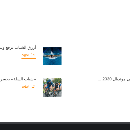
أزرق الشباب يرفع وتير
اقرأ المزيد
ال 2030 ...
«شباب السلة» يخسر م
اقرأ المزيد