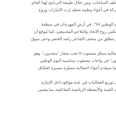
تلف الساحات. ومن خلال طبيعة البرنامج لهذا العام،
اركة في أجواء وطنية تجسّد إرث الإمارات وروح
وتنطلق الفعاليات الرئيسية للاحتفالات في كل من حديقة ورقة والحي التراثي، إذ يشهد اليوم الأول فعالية "تجمع تكاسي اليوم الوطني 54"، في أرض المهرجان في منطقة
حضوراً جماهيرياً واسعاً ويعكس روح الاتحاد والتلاحم المجتمعي، كما يُتوقع أن
صوير تنطلق من متحف الشاعر راشد الخضر وحتى سوق
أما في اليوم الثاني، فتشهد الإمارة حركة احتفالية واسعة تمتد عبر عدد من المواقع الحيوية، حيث يستضيف حصن مصفوت فعالية سباق مصفوت X تحت شعار "متحدون"، وهو
تحدون" في واحات مصفوت بمناسبة اليوم الوطني
 سيقدم أجواء احتفالية متميّزة مسيرة لعشّاق
توزيع الفعاليات في عدة مواقع داخل الإمارة
الفنية والأنشطة الرياضية التفاعلية، بما يضمن