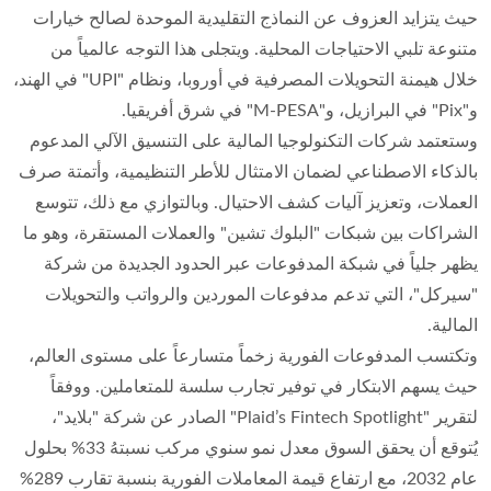
حيث يتزايد العزوف عن النماذج التقليدية الموحدة لصالح خيارات
متنوعة تلبي الاحتياجات المحلية. ويتجلى هذا التوجه عالمياً من
خلال هيمنة التحويلات المصرفية في أوروبا، ونظام "UPI" في الهند،
و"Pix" في البرازيل، و"M-PESA" في شرق أفريقيا.
وستعتمد شركات التكنولوجيا المالية على التنسيق الآلي المدعوم
بالذكاء الاصطناعي لضمان الامتثال للأطر التنظيمية، وأتمتة صرف
العملات، وتعزيز آليات كشف الاحتيال. وبالتوازي مع ذلك، تتوسع
الشراكات بين شبكات "البلوك تشين" والعملات المستقرة، وهو ما
يظهر جلياً في شبكة المدفوعات عبر الحدود الجديدة من شركة
"سيركل"، التي تدعم مدفوعات الموردين والرواتب والتحويلات
المالية.
وتكتسب المدفوعات الفورية زخماً متسارعاً على مستوى العالم،
حيث يسهم الابتكار في توفير تجارب سلسة للمتعاملين. ووفقاً
لتقرير "Plaid’s Fintech Spotlight" الصادر عن شركة "بلايد"،
يُتوقع أن يحقق السوق معدل نمو سنوي مركب نسبتهُ 33% بحلول
عام 2032، مع ارتفاع قيمة المعاملات الفورية بنسبة تقارب 289%