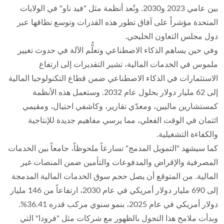
بين عامي 2023 و2030. وتُعد أنظمة مثل "فيد ناو" في الولايات
المتحدة مؤشراً على آفاق تطور هذه القدرات وتوسع نطاقها عبر
دول مجلس التعاون الخليجي.
وفي حين يساهم الذكاء الاصطناعي وتعلُّم الآلة في حدوث تغيير
ملموس في الخدمات المالية، تشير التقديرات إلى ارتفاع
الاستثمارات في الذكاء الاصطناعي ضمن قطاع التكنولوجيا المالية
إلى 62 مليار دولار بحلول عام 2032. وستعمل هذه الأنظمة
كمستشارين ماليين، ومعدّي تقارير، وكاشفي احتيال، ومقيمي
ائتمان في الوقت الفعلي، مما يرسي مفاهيم جديدة للإنتاجية
والكفاءة التشغيلية.
كما سيشهد "التمويل المدمج" تسارعاً ملحوظاً، جامعاً بين الخدمات
المصرفية والإقراض والمدفوعات والتأمين ضمن المنصات غير
المالية. من المتوقع أن يصل حجم سوق الخدمات المالية المدمجة
إلى 690 مليار دولار أمريكي في عام 2030، ارتفاعاً من 146 مليار
دولار أمريكي في عام 2025، بنمو سنوي مركب قدره 36.41%.
وبدأت ملامح هذا التحول بالظهور مع شركات مثل "فرودا" التي