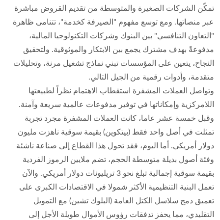
تمكّن الشركات الصغيرة والمتوسطة من تقديم القروض مباشرة
عبر منصاتها. ومع توسع مفهوم "الصيرفة كخدمة"، تتنامى ظاهرة
"التعاون التنافسي" بين البنوك وشركات التكنولوجيا المالية،
مدفوعةً بهدف مشترك يجمع بين الابتكار والموثوقية. ولتحقيق
النجاح، يتعين على المؤسسات تبني نماذج تشغيل مرنة، وتحليلات
متقدمة، وأدوات رقمية من الجيل التالي.
وتواصل العملات المشفرة استقطاب الاهتمام نظراً لطبيعتها
اللامركزية وإمكاناتها في توفير مدفوعات عالمية سريعة وآمنة.
وقبل خمسة عشر عاما، كانت العملات المشفرة مجرد تجربة
تمثلت في أصل واحد فقط (بيتكوين) بقيمة سوقية ناهزت مليون
دولار أمريكي. أما اليوم، فقد تحول هذا القطاع إلى صناعة ناشئة
وفئة أصول بديلة متوسطة الحجم، تضم ملايين الرموز الفردية
بقيمة سوقية إجمالية تبلغ نحو 3 تريليونات دولار أمريكي. والآن
تعمل البنية التنظيمية الأكثر شمولا في الاقتصادات الكبرى على
تعميق دمج سلاسل الكتل العامة (البلوك تشين) مع التمويل
التقليدي، مما يحفز تدفقات رؤوس الأموال طويلة الأجل إلى