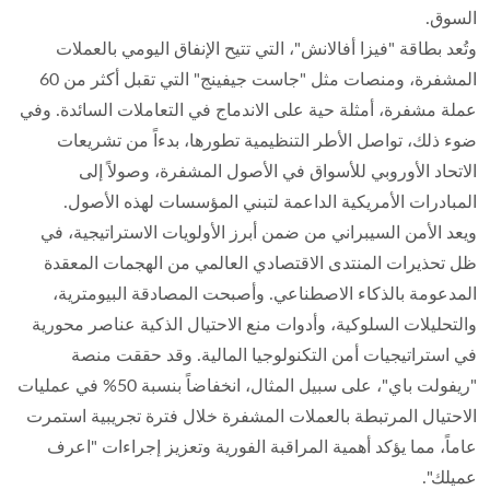
السوق.
وتُعد بطاقة "فيزا أفالانش"، التي تتيح الإنفاق اليومي بالعملات
المشفرة، ومنصات مثل "جاست جيفينج" التي تقبل أكثر من 60
عملة مشفرة، أمثلة حية على الاندماج في التعاملات السائدة. وفي
ضوء ذلك، تواصل الأطر التنظيمية تطورها، بدءاً من تشريعات
الاتحاد الأوروبي للأسواق في الأصول المشفرة، وصولاً إلى
المبادرات الأمريكية الداعمة لتبني المؤسسات لهذه الأصول.
ويعد الأمن السيبراني من ضمن أبرز الأولويات الاستراتيجية، في
ظل تحذيرات المنتدى الاقتصادي العالمي من الهجمات المعقدة
المدعومة بالذكاء الاصطناعي. وأصبحت المصادقة البيومترية،
والتحليلات السلوكية، وأدوات منع الاحتيال الذكية عناصر محورية
في استراتيجيات أمن التكنولوجيا المالية. وقد حققت منصة
"ريفولت باي"، على سبيل المثال، انخفاضاً بنسبة 50% في عمليات
الاحتيال المرتبطة بالعملات المشفرة خلال فترة تجريبية استمرت
عاماً، مما يؤكد أهمية المراقبة الفورية وتعزيز إجراءات "اعرف
عميلك".