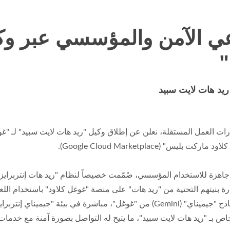
اعي الآمن والمؤسسي عبر وك
"
 ريد هات لايت سبيد
ت على إدارة بنيتهم التحتية من "ريد هات" على منصة "غوغل كلاود" باستخدام ال