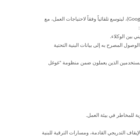
يتصدر الأمن والتكامل أولويات هذا التطبيق؛ إذ يعمل وكيل "ريد هات لايت سبيد" عبر خدمة "غوغل كلاود ران" (Google Cloud Run)، ليتوسع تلقائياً وفقاً لاحتياجات العمل، مع
 مع ميزة تسجيل الدخول الأحادي (SSO) من "ريد هات" باستخدام بروتوكول (OAuth 2.0) لتمكين الوصول المصرح به إلى بيانات البنية التحتية
ة للمستخدمين الذين يعملون ضمن منظومة "غوغل
إيقاف التدريجي القادمة، ومسارات الترقية للبنية