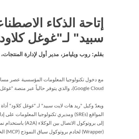
إتاحة الذكاء الاصطن
سبيد" لـ"غوغل كلاود
بقلم: روب ويليامز، مدير أول لإدارة المنتجات،
Google Cloud)، والذي يتوفر حالياً عبر منصة "غوغل كلاود ماركت بليس" (Google Cloud Marketplace).
المواقع (SREs) ومديري تكنولوجيا المعلوما
(Wrapper) لخادم بروتوكول سياق النموذج (MCP) الخاص بـ "ريد هات لايت سبيد"، ما يتيح له التواصل بصورة آمنة مع خدمات المنصة.