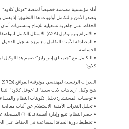
أداة مؤسسية مصممة خصيصاً لمنصة "غوغل كلاود"
الحفاظ على جاهزية تشغيلية للإنتاج ومستويات أمان مت
• الالتزام ببروتوكول (A2A): الامتثال الكامل لمواصفات بروتوكول الاتصال بين الوكلاء من "غوغل" لضمان قابلية التشغيل البيني بين الوكلاء.
الحساسة.
• التكامل مع "جيميناي إنتربرايز": صمم هذا الوكيل
كلاود".
القدرات الرئيسية لمهندسي موثوقية المواقع (SREs)
يتيح وكيل "ريد هات لايت سبيد" لـ "غوغل كلاود" التفاعل مع بيئة (RHEL) الخاصة بك من خلال عدة ق
• توصيات المستشار: تحليل تكوينات النظام والمساعدة 
• تحليل الثغرات الأمنية: الاستعلام عن آليات معالجة الثغرات الأمنية الشائعة (CVE) وتحديد أولوياتها بناء
• حصر النظام: تتبع وإدارة أنظمة (RHEL) المسجلة عبر السحابة الهجينة باستخدام أوامر نصية بسيطة.
• تخطيط دورة الحياة: المساعدة في الحفاظ على الجاهز