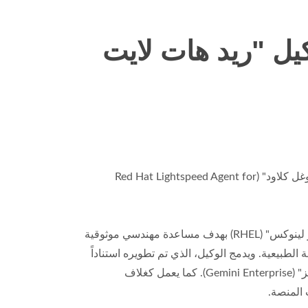
يل "ريد هات لايت
مع دخول تكنولوجيا المعلومات المؤسسية عصر مسارات العمل المستقلة، نعلن عن إطلاق وكيل "ريد هات لايت سبيد" لـ "غوغل كلاود" (Red Hat Lightspeed Agent for
ويعدّ وكيل "ريد هات لايت سبيد" لـ "غوغل كلاود" أداة جاهزة للاستخدام المؤسسي، صُمّمت خصيصاً لنظام "ريد هات إنتربرايز لينوكس" (RHEL) بهدف مساعدة مهندسي موثوقية
لغة الطبيعية. ويدمج الوكيل، الذي تم تطويره استناداً
إلى بروتوكول الاتصال بين الوكلاء (A2A) باستخدام نماذج "جيميناي" (Gemini) من "غوغل"، مباشرة في بيئة "جيميناي إنتربرايز" (Gemini Enterprise). كما يعمل كغلاف