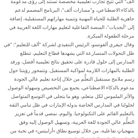
ألف" التي تتيح تجارب تعليمية مخصصة تستند إلى رؤى مدعومة
بالذكاء الاصطناعي، و"مسارات ألف"، البرنامج المصمم لدعم
جاهزية الطلبة للحياة المهنية وتنمية مهاراتهم المستقبلية، إضافة
إلى "أبجديات"، المنصة التفاعلية لتعليم مهارات اللغة العربية في
مرحلة الطفولة المبكرة.
وقال جيفري ألفونسو، الرئيس التنفيذي لشركة "ألف للتعليم": "في
ظل التحولات المتسارعة التي يشهدها قطاع التعليم، تتطلع
المدارس إلى حلول قادرة على تحقيق نتائج تعليمية أفضل، ورفد
الطلبة بالمهارات اللازمة لمواكبة المستقبل. وتتمحور رؤيتنا حول
رسم ملامح مستقبل التعلُّم من خلال إتاحة تعليم عالي الجودة
مدعوم بالذكاء الاصطناعي، يجمع بين التخصيص وسهولة الوصول
والأثر الملموس لكل متعلم، وهو ما يتجلى في التوسع المتواصل
لحلولنا في المدارس الخاصة بدولة الإمارات في ظل تنامي الثقة
بالتعليم القائم على التكنولوجيا. واليوم، نمضي قدماً في تعزيز
التعلُّم عالي الجودة للغة العربية، وتسهيل الوصول إليه وفق
منهجياتٍ تفاعلية، من خلال توسيع نطاق «أرابيتس» في نخبة من