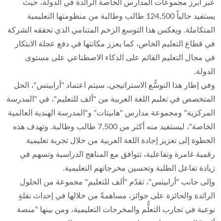
عبر أبرز مجموعات المدارس الخاصة الرائدة في الدولة، حيث
يستفيد حالياً 124,500 طالب وطالبة من منظومتها التعليمية
المتكاملة. ويعكس هذا التوسع الزخم المتنامي الذي تحققه الشركة
في قطاع التعليم الخاص، كما يعزز مكانتها في دفع عجلة الابتكار
في مجال التعليم القائم على الذكاء الاصطناعي على مستوى
الدولة.
وفي إطار هذا التوسُّع الاستراتيجي، سيتم اعتماد "أرابيتس"، الحل
المتخصص في تعليم اللغة العربية من "ألف للتعليم"، في "المدرسة
المركزية" ومجموعة مدارس "هابيتات" و"المدرسة الهندية العالمية
الخاصة"، ليستفيد منه أكثر من 7,500 طالب وطالبة. وتهدف هذه
الخطوة إلى تعزيز إجادة اللغة العربية من خلال تجربة تعليمية
رقمية غامرة وتفاعلية، تتوافق مع المناهج الدراسية وتسهم في
زيادة تفاعل الطلبة وتحسين مخرجاتهم التعليمية.
وإلى جانب "أرابيتس"، تقدّم "ألف للتعليم" مجموعة من الحلول
الرائدة والحائزة على جوائز، مساهمةً من خلالها في إحداث نقلةٍ
نوعية في تجارب التعلُّم والمخرجات التعليمية، ومن بينها "منصة